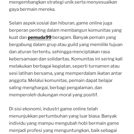
mengembangkan strategi unik serta menyesuaikan
gaya bermain mereka.
Selain aspek sosial dan hiburan, game online juga
berperan penting dalam membangun komunitas yang
kuat dan
pemuda99
beragam. Banyak pemain yang
bergabung dalam grup atau guild yang memiliki tujuan
dan aturan tertentu, sehingga menciptakan rasa
kebersamaan dan solidaritas. Komunitas ini sering kali
melakukan berbagai kegiatan, seperti turnamen atau
sesi latihan bersama, yang memperdalam ikatan antar
anggota. Melalui komunitas, pemain dapat belajar
saling menghargai, berbagi pengalaman, dan
memperoleh dukungan moral yang positif.
Di sisi ekonomi, industri game online telah
menunjukkan pertumbuhan yang luar biasa. Banyak
individu yang mampu mengubah hobi bermain game
menjadi profesi yang menguntungkan, baik sebagai