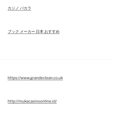
カジノ バカラ
ブック メーカー 日本 おすすめ
https://www.grandeclean.co.uk
http://mukacasinoonline.id/