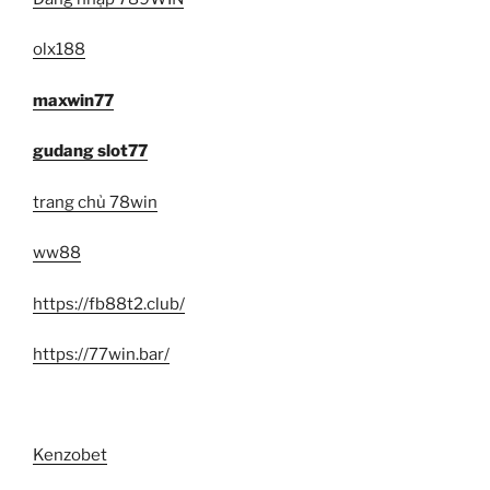
olx188
maxwin77
gudang slot77
trang chủ 78win
ww88
https://fb88t2.club/
https://77win.bar/
Kenzobet