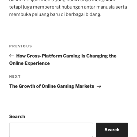
tetapi juga mempererat hubungan antar manusia serta
membuka peluang baru di berbagai bidang.
Post
Previous
PREVIOUS
navigation
Post
How Cross-Platform Gaming Is Changing the
Online Experience
Next
NEXT
Post
The Growth of Online Gaming Markets
Search
Search