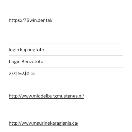
https://78win.dental/
login kupangtoto
Login Kenzototo
카지노사이트
http://www.middelburgmustangs.nl/
http://www.maurinekaragianis.ca/