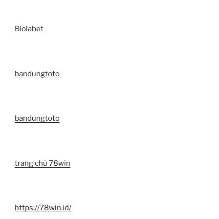
Biolabet
bandungtoto
bandungtoto
trang chủ 78win
https://78win.id/