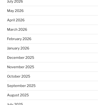
July 2026
May 2026
April 2026
March 2026
February 2026
January 2026
December 2025
November 2025
October 2025
September 2025
August 2025
July 2025